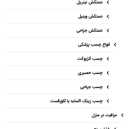
دستکش نیتریل
دستکش وینیل
دستکش جراحی
انواع چسب پزشکی
چسب آنژیوکت
چسب حصیری
چسب جراحی
چسب زینک اکساید یا لکوپالست
مراقبت در منزل