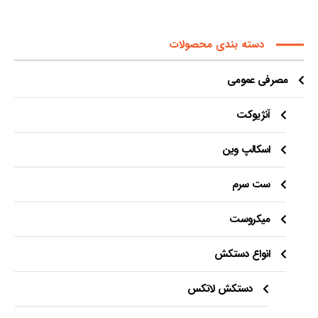
دسته بندی محصولات
مصرفی عمومی
آنژیوکت
اسکالپ وین
ست سرم
میکروست
انواع دستکش
دستکش لاتکس