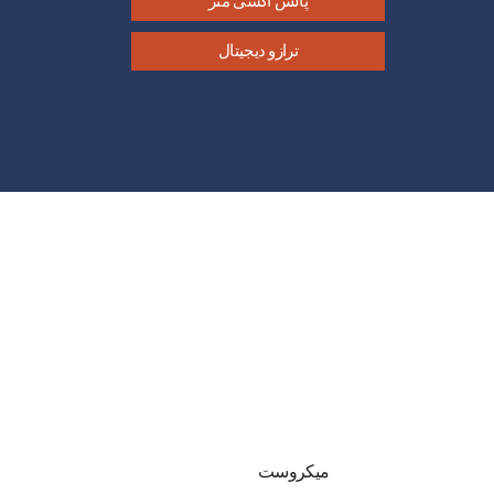
پالس اکسی متر
ترازو دیجیتال
میکروست