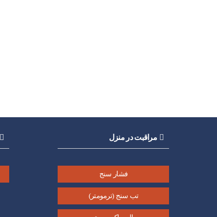
مراقبت در منزل
فشار سنج
تب سنج (ترمومتر)