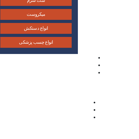
ست سرم
میکروست
انواع دستکش
انواع چسب پزشکی