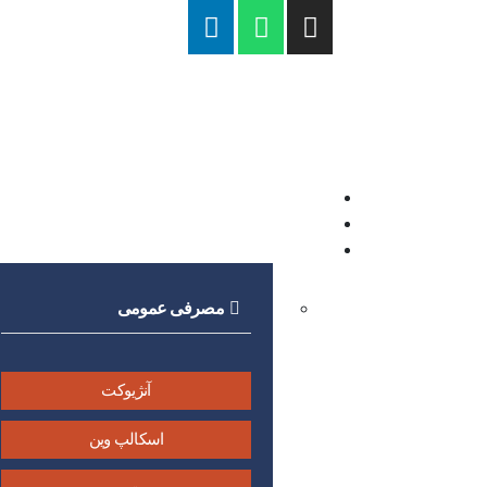
مصرفی عمومی
آنژیوکت
اسکالپ وین