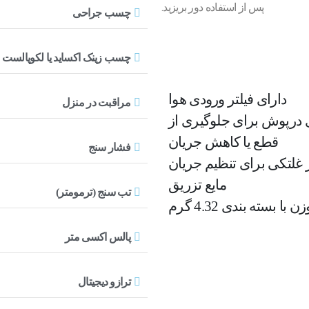
پس از استفاده دور بریزید.
چسب جراحی
چسب زینک اکساید یا لکوپالست
دارای فیلتر ورودی هوا
مراقبت در منزل
 درپوش برای جلوگیری از
قطع یا کاهش جریان
فشار سنج
غلتکی برای تنظیم جریان
مایع تزریق
تب سنج (ترمومتر)
زن با بسته بندی 4.32 گرم
پالس اکسی متر
ترازو دیجیتال